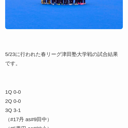
5/23に行われた春リーグ津田塾大学戦の試合結果
です。
1Q 0-0
2Q 0-0
3Q 3-1
（#17丹 as#9田中）