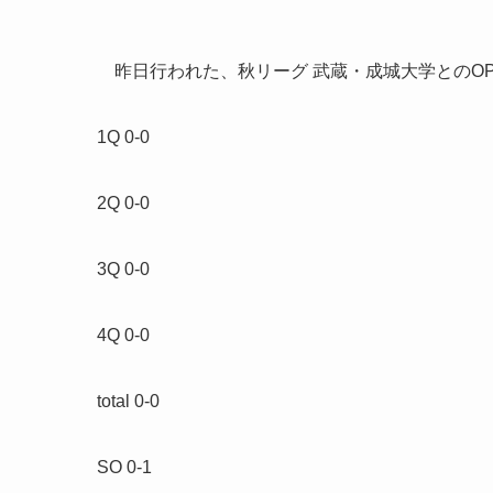
昨日行われた、秋リーグ 武蔵・成城大学とのO
1Q 0-0
2Q 0-0
3Q 0-0
4Q 0-0
total 0-0
SO 0-1