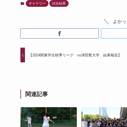
ギャラリー
試合結果
よかっ
【2024関東学生秋季リーグ vs津田塾大学 結果報告】
関連記事